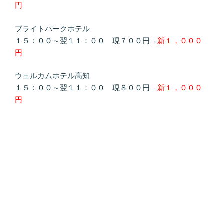
円
ブライトパークホテル
１５：００～翌１１：００ 現７００円→
新１，０００
円
ウェルカムホテル高知
１５：００～翌１１：００ 現８００円→
新１，０００
円
投
2026年5月10日
稿
パーキング２４廿代店より契約ホテルの料
日:
金改定のお知らせ
２０２６年６月１日より契約ホテルの料金が改定となり
ます。
新料金は下記の通りです。
今後もサービス向上に努めてまいりますので、何卒ご理