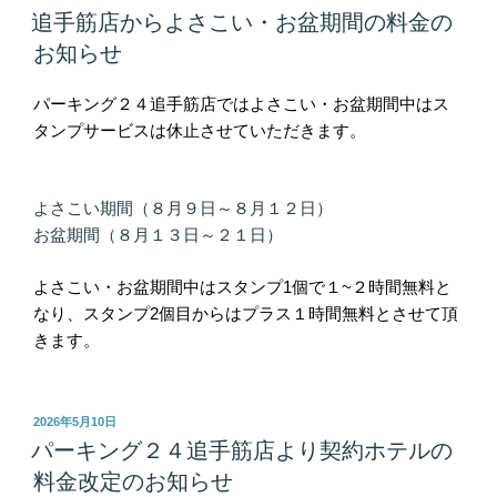
稿
追手筋店からよさこい・お盆期間の料金の
日:
お知らせ
パーキング２４追手筋店では
よさこい・お盆期間中はス
タンプサービスは休止させていただきます。
よさこい期間（８月９日～８月１２日）
お盆期間（８月１３日～２１日）
よさこい・お盆期間中はスタンプ1個で１~２時間無料と
なり、スタンプ2個目からはプラス１時間無料とさせて頂
きます。
投
2026年5月10日
稿
パーキング２４追手筋店より契約ホテルの
日:
料金改定のお知らせ