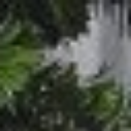
コ
ン
テ
ン
ツ
へ
ス
キ
ッ
プ