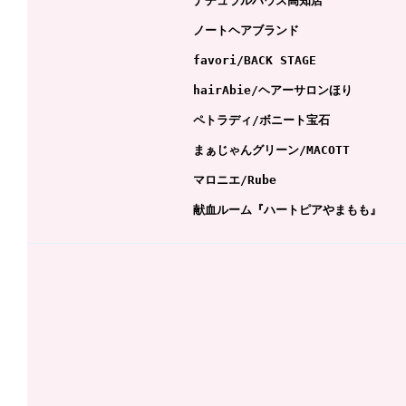
ナチュラルハウス高知店
ノートヘアブランド
favo
ri/
BACK STAGE
hairAbie/
ヘアーサロンほり
ペトラディ/
ボニート宝石
まぁじゃんグリーン/
MACOTT
マロニエ/
Rube
献血ルーム『ハートピアやまもも』