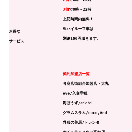
3個
で8時～22時
上記時間内無料！
※ハイルーフ車は
お得な
別途100円頂きます。
サービス
契約加盟店一覧
各商店街組合加盟店・大丸
eve/入交学服
海ぼうず/eichi
グラムスラム/coco,And
呉服の美馬/トレンタ