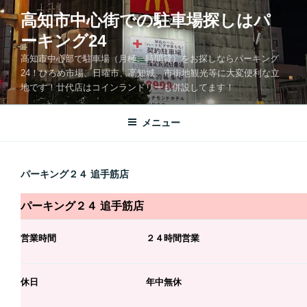
コ
高知市中心街での駐車場探しはパ
ン
ーキング24
テ
ン
高知市中心部で駐車場（月極、時間貸）をお探しならパーキング
ツ
24！ひろめ市場、日曜市、高知城、市街地観光等に大変便利な立
地です！廿代店はコインランドリーも併設してます！
へ
ス
キ
メニュー
ッ
プ
パーキング２４ 追手筋店
パーキング２４ 追手筋店
営業時間
２４時間営業
休日
年中無休