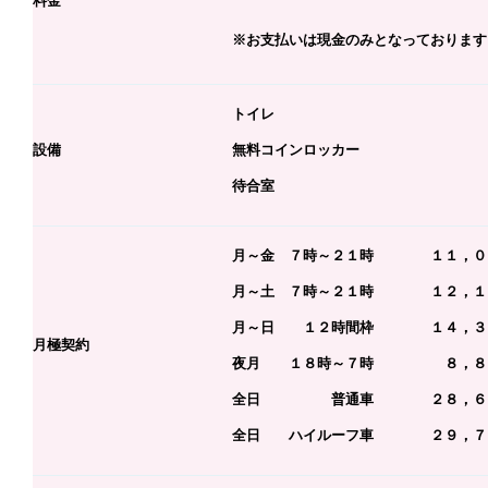
料金
※お支払いは現金のみとなっております
トイレ
設備
無料コインロッカー
待合室
月～金 ７時～２１時 １１，０
月～土 ７時～２１時 １２，１
月～日 １２時間枠 １４，３０
月極契約
夜月 １８時～７時 ８，８０
全日 普通車 ２８，６００
全日 ハイルーフ車 ２９，７０