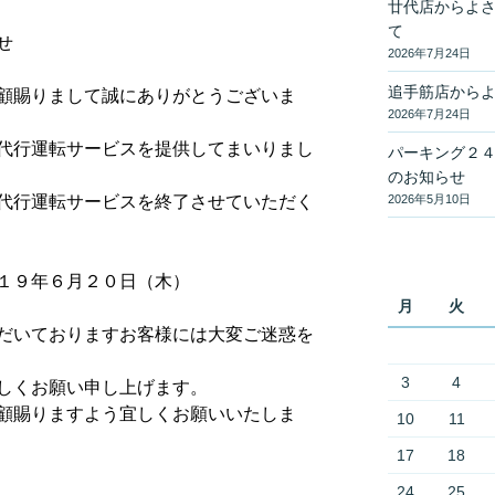
廿代店からよ
て
せ
2026年7月24日
追手筋店から
顧賜りまして誠にありがとうございま
2026年7月24日
代行運転サービスを提供してまいりまし
パーキング２
のお知らせ
2026年5月10日
代行運転サービスを終了させていただく
１９年６月２０日（木）
月
火
だいておりますお客様には大変ご迷惑を
3
4
しくお願い申し上げます。
顧賜りますよう宜しくお願いいたしま
10
11
17
18
24
25