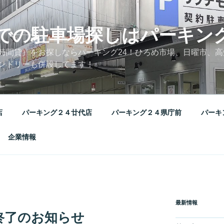
での駐車場探しはパーキング
時間貸）をお探しならパーキング24！ひろめ市場、日曜市、
ンドリーも併設してます！
店
パーキング２４廿代店
パーキング２４県庁前
パーキ
企業情報
最新情報
終了のお知らせ