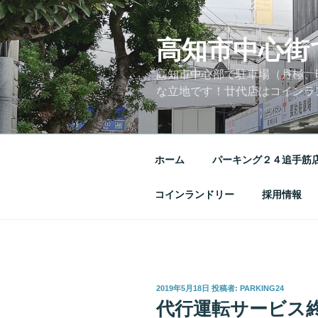
コ
ン
高知市中心街
テ
ン
高知市中心部で駐車場（月極、
ツ
な立地です！廿代店はコインラ
へ
ス
キ
ッ
ホーム
パーキング２４追手筋
プ
コインランドリー
採用情報
投
2019年5月18日
投稿者:
PARKING24
稿
代行運転サービス
日: