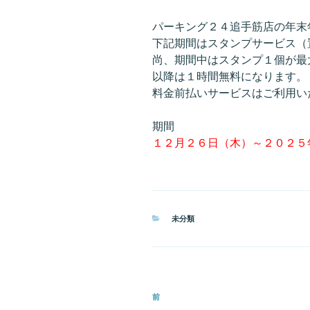
パーキング２４追手筋店の年末
下記期間はスタンプサービス（
尚、期間中はスタンプ１個が最
以降は１時間無料になります。
料金前払いサービスはご利用い
期間
１２月２６日（木）～２０２５
カ
未分類
テ
ゴ
リ
ー
投
前
過