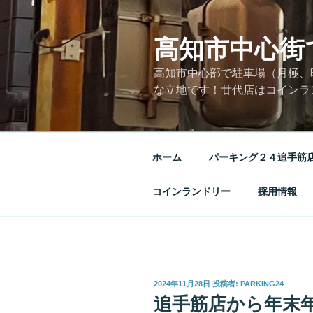
コ
ン
高知市中心街
テ
ン
高知市中心部で駐車場（月極、
ツ
な立地です！廿代店はコインラ
へ
ス
キ
ッ
ホーム
パーキング２４追手筋
プ
コインランドリー
採用情報
投
2024年11月28日
投稿者:
PARKING24
稿
追手筋店から年末
日: