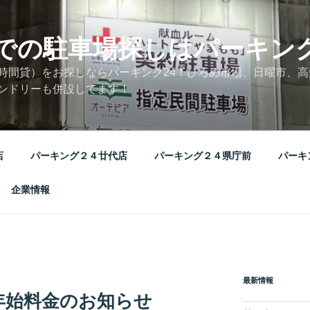
での駐車場探しはパーキング
時間貸）をお探しならパーキング24！ひろめ市場、日曜市、
ンドリーも併設してます！
店
パーキング２４廿代店
パーキング２４県庁前
パーキ
企業情報
最新情報
年始料金のお知らせ