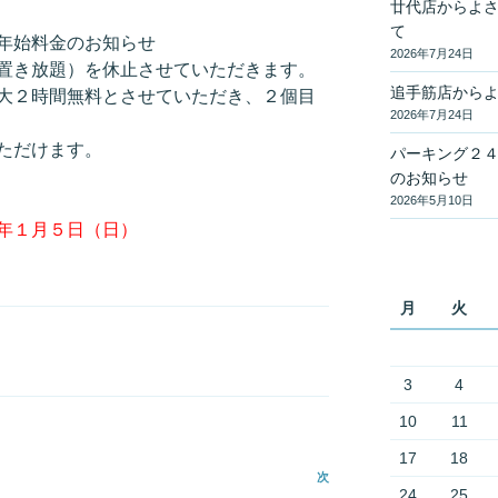
廿代店からよ
て
年始料金のお知らせ
2026年7月24日
置き放題）を休止させていただきます。
追手筋店から
大２時間無料とさせていただき、２個目
2026年7月24日
ただけます。
パーキング２
のお知らせ
2026年5月10日
年１月５日（日）
月
火
3
4
10
11
17
18
次
次
24
25