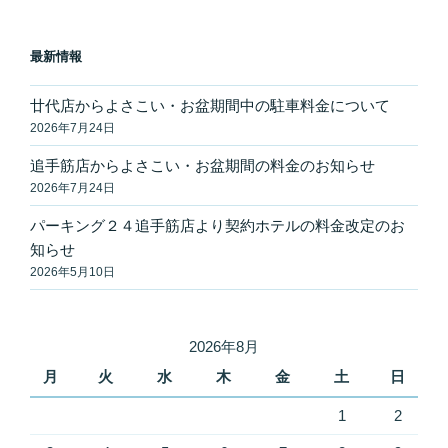
ペ
ペ
ナ
ー
ー
ビ
最新情報
ジ
ジ
ゲ
ー
廿代店からよさこい・お盆期間中の駐車料金について
2026年7月24日
シ
ョ
追手筋店からよさこい・お盆期間の料金のお知らせ
ン
2026年7月24日
パーキング２４追手筋店より契約ホテルの料金改定のお
知らせ
2026年5月10日
2026年8月
月
火
水
木
金
土
日
1
2