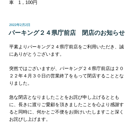
車 1，100円
投
2022年2月2日
稿
パーキング２４県庁前店 閉店のお知らせ
日:
平素よりパーキング２４県庁前店をご利用いただき、誠
にありがとうございます。
突然ではございますが、パーキング２４県庁前店は２０
２２年４月３０日の営業終了をもって閉店することとな
りました。
急な閉店となりましたことをお詫び申し上げるととも
に、長きに渡りご愛顧を頂きましたことを心より感謝す
ると同時に、何かとご不便をお掛けいたしますこと深く
お詫びし上げます。