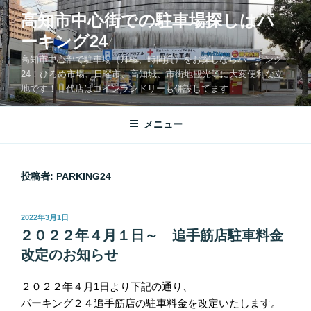
コ
高知市中心街での駐車場探しはパ
ン
ーキング24
テ
ン
高知市中心部で駐車場（月極、時間貸）をお探しならパーキング
ツ
24！ひろめ市場、日曜市、高知城、市街地観光等に大変便利な立
地です！廿代店はコインランドリーも併設してます！
へ
ス
キ
メニュー
ッ
プ
投稿者:
PARKING24
投
2022年3月1日
稿
２０２２年４月１日～ 追手筋店駐車料金
日:
改定のお知らせ
２０２２年４月1日より下記の通り、
パーキング２４追手筋店の駐車料金を改定いたします。