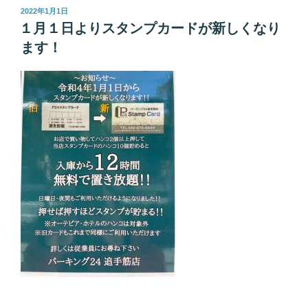
投
2022年1月1日
稿
１月１日よりスタンプカードが新しくなり
日:
ます！