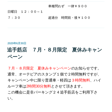
車種問わず 一律￥９００
日曜日 １２：００～１
７：３０
超過分 時間前・後￥１００
投
2020年6月30日
稿
追手筋店 ７月・８月限定 夏休みキャン
日:
ペーン
７月・８月限定 夏休みキャンペーン
のお知らせです。
通常、オーテピアのスタンプ１個で２時間無料ですが、
キャンペーン中に限り普通車・軽四は
３時間無料
、ハイ
ルーフ車は
2時間30分無料
とさせて頂きます。
この機会に是非パーキング２４追手筋店をご利用下さ
い。