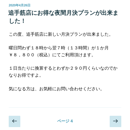
投
2020年4月26日
稿
追手筋店にお得な夜間月決プランが出来ま
日:
した！
この度、追手筋店に新しい月決プランが出来ました。
曜日問わず１８時から翌７時（１３時間）が１か月
￥８，８００（税込）にてご利用頂けます。
１日当たりに換算するとわずか２９０円くらいなのでか
なりお得ですよ。
気になる方は、お気軽にお問い合わせください。
投
前
次
ページ
4
の
の
稿