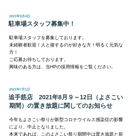
投
2021年9月4日
稿
駐車場スタッフ募集中！
日:
駐車場スタッフを募集しております。
未経験者歓迎！人と接するのが好きな方！明るく元気な
方！
ご応募お待ちしております。
興味のある方は、当HPの採用情報をご覧ください。
投
2021年7月1日
稿
追手筋店 2021年8月９～12日（よさこい
日:
期間）の置き放題に関してのお知らせ
今年も
よさこい祭りが新型コロナウイルス感染症の影響
により、中止となりました。
本来であれば、このよさこい祭り期間中は置き放題と前